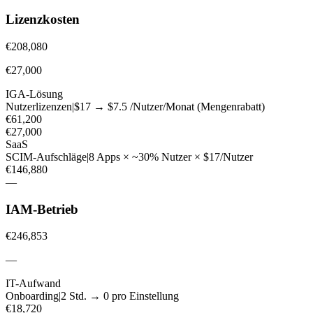
Lizenzkosten
€208,080
€27,000
IGA-Lösung
Nutzerlizenzen
|
$17 → $7.5 /Nutzer/Monat (Mengenrabatt)
€61,200
€27,000
SaaS
SCIM-Aufschläge
|
8 Apps × ~30% Nutzer × $17/Nutzer
€146,880
—
IAM-Betrieb
€246,853
—
IT-Aufwand
Onboarding
|
2 Std. → 0 pro Einstellung
€18,720