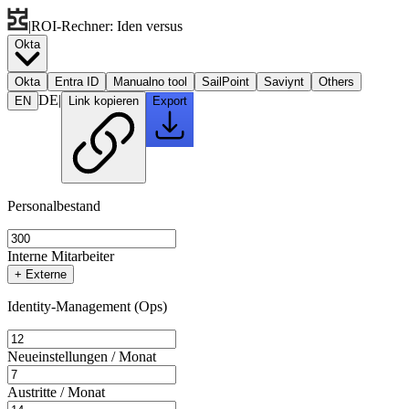
|
ROI-Rechner
: Iden versus
Okta
Okta
Entra ID
Manual
no tool
SailPoint
Saviynt
Others
DE
|
EN
Link kopieren
Export
Personalbestand
Interne Mitarbeiter
+ Externe
Identity-Management (Ops)
Neueinstellungen / Monat
Austritte / Monat