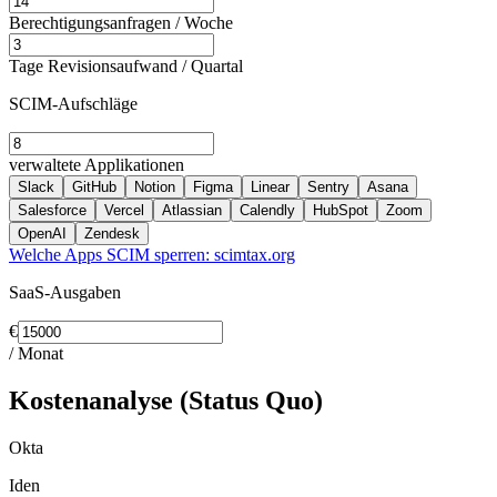
Berechtigungsanfragen / Woche
Tage Revisionsaufwand / Quartal
SCIM-Aufschläge
verwaltete Applikationen
Slack
GitHub
Notion
Figma
Linear
Sentry
Asana
Salesforce
Vercel
Atlassian
Calendly
HubSpot
Zoom
OpenAI
Zendesk
Welche Apps SCIM sperren: scimtax.org
SaaS-Ausgaben
€
/ Monat
Kostenanalyse (Status Quo)
Okta
Iden