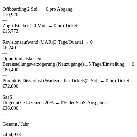
—
Offboarding
|
2 Std. → 0 pro Abgang
€10,920
—
Zugriffstickets
|
20 Min. → 0 pro Ticket
€15,773
—
Revisionsaufwand (UAR)
|
3 Tage/Quartal → 0
€6,240
—
Opportunitätskosten
Bereitstellungsverzögerung (Neuzugänge)
|
1,5 Tage/Einstellung → 0
€86,400
—
Produktivitätsverlust (Wartezeit bei Tickets)
|
2 Std. → 0 pro Ticket
€72,800
—
SaaS
Ungenutzte Lizenzen
|
20% → 0% der SaaS-Ausgaben
€36,000
—
Gesamt / Jahr
€454,933